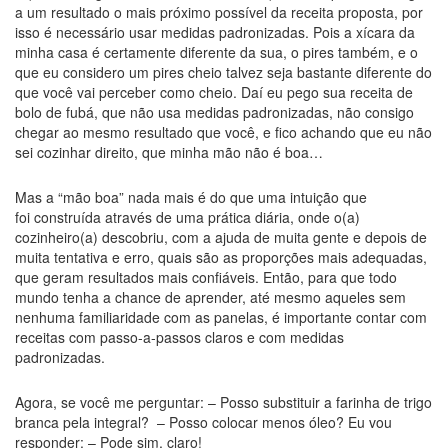
a um resultado o mais próximo possível da receita proposta, por
isso é necessário usar medidas padronizadas. Pois a xícara da
minha casa é certamente diferente da sua, o pires também, e o
que eu considero um pires cheio talvez seja bastante diferente do
que você vai perceber como cheio. Daí eu pego sua receita de
bolo de fubá, que não usa medidas padronizadas, não consigo
chegar ao mesmo resultado que você, e fico achando que eu não
sei cozinhar direito, que minha mão não é boa…
Mas a “mão boa” nada mais é do que uma intuição que
foi construída através de uma prática diária, onde o(a)
cozinheiro(a) descobriu, com a ajuda de muita gente e depois de
muita tentativa e erro, quais são as proporções mais adequadas,
que geram resultados mais confiáveis. Então, para que todo
mundo tenha a chance de aprender, até mesmo aqueles sem
nenhuma familiaridade com as panelas, é importante contar com
receitas com passo-a-passos claros e com medidas
padronizadas.
Agora, se você me perguntar: – Posso substituir a farinha de trigo
branca pela integral? – Posso colocar menos óleo? Eu vou
responder: – Pode sim, claro!